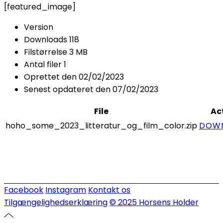
[featured_image]
Version
Downloads
118
Filstørrelse
3 MB
Antal filer
1
Oprettet den
02/02/2023
Senest opdateret den
07/02/2023
File
Ac
hoho_some_2023_litteratur_og_film_color.zip
DOW
Facebook
Instagram
Kontakt os
Tilgængelighedserklæring
© 2025 Horsens Holder