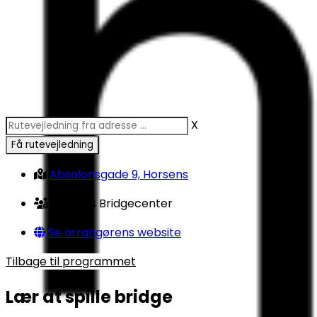
X
Absalonsgade 9, Horsens
Horsens Bridgecenter
Se arrangørens website
Tilbage til programmet
Lær at spille bridge