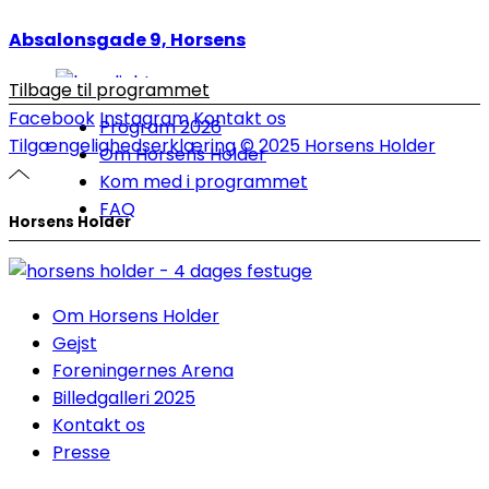
Absalonsgade 9, Horsens
Tilbage til programmet
Facebook
Instagram
Kontakt os
Program 2026
Tilgængelighedserklæring
© 2025 Horsens Holder
Om Horsens Holder
Kom med i programmet
FAQ
Horsens Holder
Om Horsens Holder
Gejst
Foreningernes Arena
Billedgalleri 2025
Kontakt os
Presse