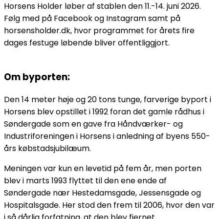
Horsens Holder løber af stablen den 11.-14. juni 2026.
Følg med på Facebook og Instagram samt på
horsensholder.dk, hvor programmet for årets fire
dages festuge løbende bliver offentliggjort.
Om byporten:
Den 14 meter høje og 20 tons tunge, farverige byport i
Horsens blev opstillet i 1992 foran det gamle rådhus i
Søndergade som en gave fra Håndværker- og
Industriforeningen i Horsens i anledning af byens 550-
års købstadsjubilæum.
Meningen var kun en levetid på fem år, men porten
blev i marts 1993 flyttet til den ene ende af
Søndergade nær Hestedamsgade, Jessensgade og
Hospitalsgade. Her stod den frem til 2006, hvor den var
i så dårlig forfatning, at den blev fjernet.