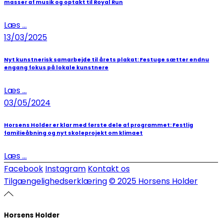
masser af musik og optakt til Royal Run
Læs ...
13/03/2025
Nyt kunstnerisk samarbejde til årets plakat: Festuge sætter endnu
engang fokus på lokale kunstnere
Læs ...
03/05/2024
Horsens Holder er klar med første dele af programmet: Festlig
familieåbning og nyt skoleprojekt om klimaet
Læs ...
Facebook
Instagram
Kontakt os
Tilgængelighedserklæring
© 2025 Horsens Holder
Horsens Holder