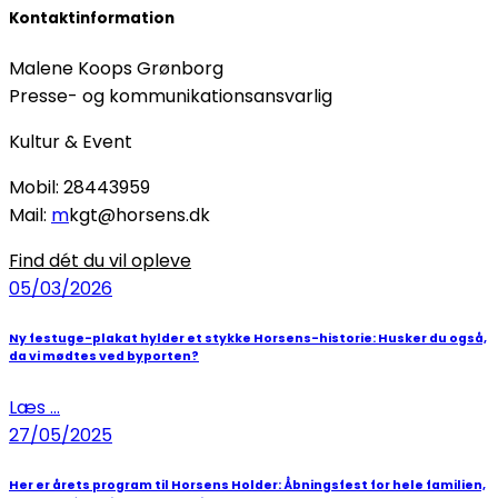
Kontaktinformation
Malene Koops Grønborg
Presse- og kommunikationsansvarlig
Kultur & Event
Mobil: 28443959
Mail:
m
kgt@horsens.dk
Find dét du vil opleve
05/03/2026
Ny festuge-plakat hylder et stykke Horsens-historie: Husker du også,
da vi mødtes ved byporten?
Læs ...
27/05/2025
Her er årets program til Horsens Holder: Åbningsfest for hele familien,