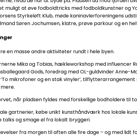
terne, hvad de har at byde på. Pladsen ud mod fjorden blive
ndet muligt at øve fodboldtricks med fodboldkunstner og Y
ens Styrkeløft Klub, møde kaninavlerforeningens udstil
lmand Søren Jochumsen, klatre, prøve parkour og en helt
inger
 en masse andre aktiviteter rundt i hele byen.
nerne Mika og Tobias, hækleworkshop med influencer Ro
nsballegaard Gods, foredrag med OL-guldvinder Anne-Mar
To mikrofoner og en stak vinyler’, tilflytterarrangemen
t mere.
rvet, når pladsen fyldes med forskellige bodholdere til to
 lokale gartnerier, købe unikt kunsthåndværk hos lokale
 talks og smage øl fra lokalt bryggeri.
velser fra morgen til aften alle fire dage – og med lidt 