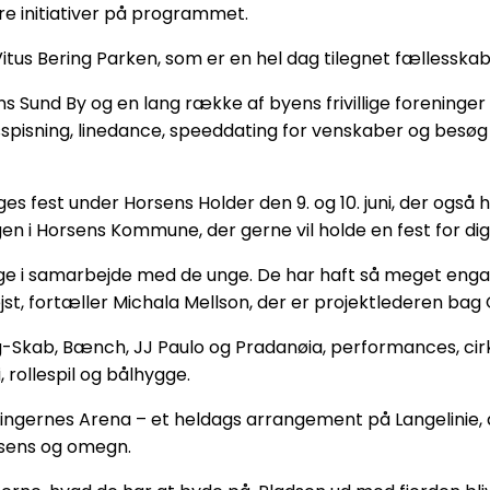
rre initiativer på programmet.
 Vitus Bering Parken, som er en hel dag tilegnet fællesska
ens Sund By og en lang række af byens frivillige foreninge
spisning, linedance, speeddating for venskaber og besøg
ges fest under Horsens Holder den 9. og 10. juni, der også 
 i Horsens Kommune, der gerne vil holde en fest for dig,
e i samarbejde med de unge. De har haft så meget engag
ejst, fortæller Michala Mellson, der er projektlederen bag
ng-Skab, Bænch, JJ Paulo og Pradanøia, performances, 
 rollespil og bålhygge.
ningernes Arena – et heldags arrangement på Langelinie, 
rsens og omegn.