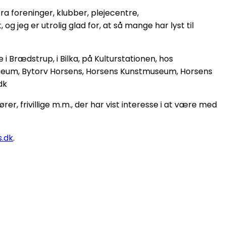
a foreninger, klubber, plejecentre,
 og jeg er utrolig glad for, at så mange har lyst til
i Brædstrup, i Bilka, på Kulturstationen, hos
useum, Bytorv Horsens, Horsens Kunstmuseum, Horsens
dk
frivillige m.m., der har vist interesse i at være med
.dk
.