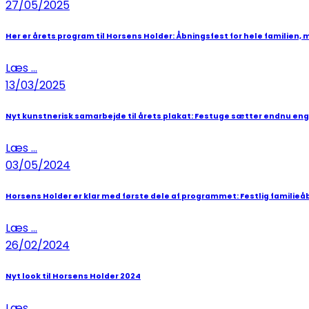
27/05/2025
Her er årets program til Horsens Holder: Åbningsfest for hele familien, 
Læs ...
13/03/2025
Nyt kunstnerisk samarbejde til årets plakat: Festuge sætter endnu en
Læs ...
03/05/2024
Horsens Holder er klar med første dele af programmet: Festlig familieå
Læs ...
26/02/2024
Nyt look til Horsens Holder 2024
Læs ...