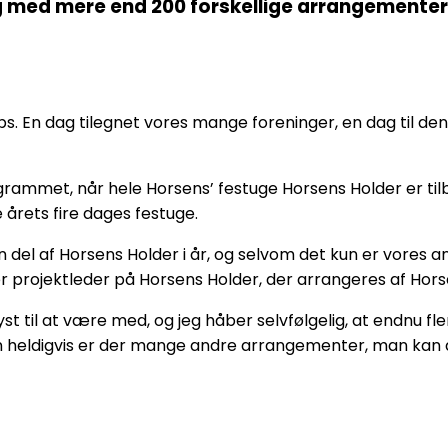
 med mere end 200 forskellige arrangementer k
. En dag tilegnet vores mange foreninger, en dag til 
mmet, når hele Horsens’ festuge Horsens Holder er tilbage
 årets fire dages festuge.
 del af Horsens Holder i år, og selvom det kun er vores ande
er er projektleder på Horsens Holder, der arrangeres af H
lyst til at være med, og jeg håber selvfølgelig, at endnu f
n heldigvis er der mange andre arrangementer, man kan de