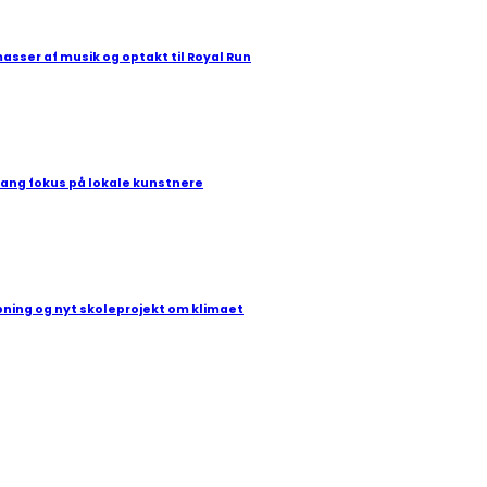
masser af musik og optakt til Royal Run
gang fokus på lokale kunstnere
bning og nyt skoleprojekt om klimaet