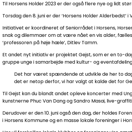
Til Horsens Holder 2023 er der også flere nye og lidt stø
Torsdag den 8. juni er der ‘Horsens Holder Alderbedst’ i
Initiativet er koordineret af Seniorrådet i Horsens, Hors
snak og dilemmaer om at være nået en vis alder, fælles
‘professoren på høje hæle’, Ditlev Tamm.
Et andet nyt initiativ er projektet Gejst, som er en to-da
gruppe unge i samarbejde med kultur- og eventafdelingen
Det har været spændende at udvikle de her to dag
det er netop derfor, vi har valgt at kalde det for G
Til Gejst kan du blandt andet opleve koncerter med U
kunstnerne Phuc Van Dang og Sandro Masai, live-graffiti,
Derudover er den 10. juni også den dag, der holdes Fore
i Horsens Kommune og en masse lokale foreninger i Ho