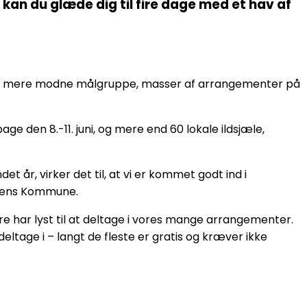
an du glæde dig til fire dage med et hav af
den mere modne målgruppe, masser af arrangementer på
 den 8.-11. juni, og mere end 60 lokale ildsjæle,
t år, virker det til, at vi er kommet godt ind i
orsens Kommune.
lere har lyst til at deltage i vores mange arrangementer.
ltage i – langt de fleste er gratis og kræver ikke