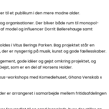
ber til et publikum i den mere modne alder.
r og organisationer. Der bliver både rum til monopol-
 af model og influencer Dorrit Bøilerehauge samt
holdes i Vitus Berings Parken. Bag projektet står en
 der er nysgerrig på musik, kunst og gode fællesskaber.
ement, gode idéer og gejst omkring projektet, og
 Gejst, som er en del af Horsens Holder.
cirkus-workshops med Komediehuset, Ghana Venskab x
der er arrangeret i samarbejde mellem fritidsafdelingen