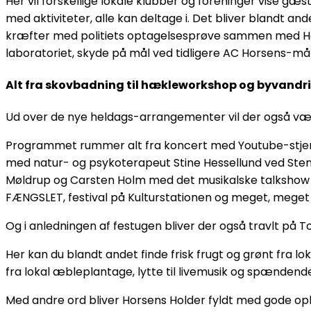
Her vil forskellige lokale klubber og foreninger vise gæs
med aktiviteter, alle kan deltage i. Det bliver blandt a
kræfter med politiets optagelsesprøve sammen med Hors
laboratoriet, skyde på mål ved tidligere AC Horsens-må
Alt fra skovbadning til hækleworkshop og byvandr
Ud over de nye heldags-arrangementer vil der også være
Programmet rummer alt fra koncert med Youtube-stjer
med natur- og psykoterapeut Stine Hessellund ved Ste
Møldrup og Carsten Holm med det musikalske talkshow ‘
FÆNGSLET, festival på Kulturstationen og meget, mege
Og i anledningen af festugen bliver der også travlt på To
Her kan du blandt andet finde frisk frugt og grønt fra
fra lokal æbleplantage, lytte til livemusik og spændende
Med andre ord bliver Horsens Holder fyldt med gode ople