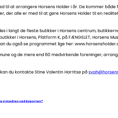
 til at arrangere Horsens Holder i år. De kommer både fr
 der alle er med til at gøre Horsens Holder til en realitet,
s i langt de fleste butikker i Horsens centrum, butikkerne 
butikker i Horsens, Platform K, på FÆNGSLET, Horsens M
kan du også se programmet lige her: www.horsensholder.
 og de mere end 60 medvirkende foreninger, arrangører, 
 kan du kontakte Stine Valentin Harritsø på
svah@horsens
da vi mødtes ved byporten?