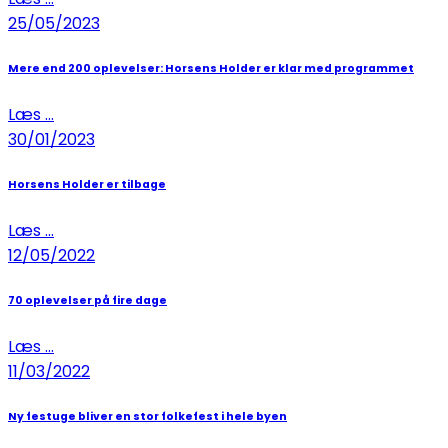
25/05/2023
Mere end 200 oplevelser: Horsens Holder er klar med programmet
Læs ...
30/01/2023
Horsens Holder er tilbage
Læs ...
12/05/2022
70 oplevelser på fire dage
Læs ...
11/03/2022
Ny festuge bliver en stor folkefest i hele byen