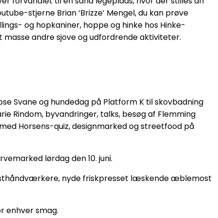
r forvandlet til en sand legeplads, hvor der stilles an
outube-stjerne Brian ‘Brizze’ Mengel, du kan prøve
lings- og hopkaniner, hoppe og hinke hos Hinke-
 masse andre sjove og udfordrende aktiviteter.
se Svane og hundedag på Platform K til skovbadning
ie Rindom, byvandringer, talks, besøg af Flemming
t med Horsens-quiz, designmarked og streetfood på
rvemarked lørdag den 10. juni.
 kunsthåndværkere, nyde friskpresset læskende æblemost
for enhver smag.